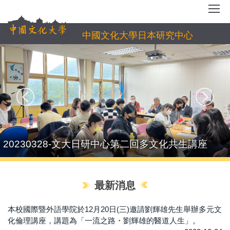
跳
到
主
中國文化大學日本研究中心
要
內
容
區
20230328-文大日研中心第二回多文化共生講座
最新消息
本校國際暨外語學院於12月20日(三)邀請劉輝雄先生舉辦多元文
化倫理講座，講題為「一流之路・劉輝雄的醫道人生」。