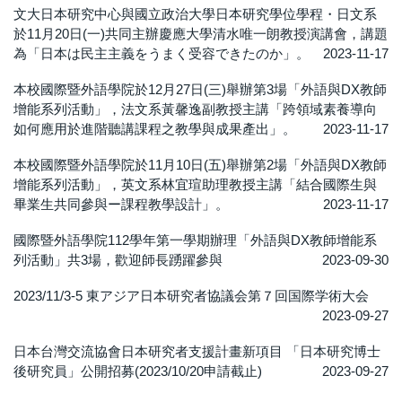
文大日本研究中心與國立政治大學日本研究學位學程・日文系
於11月20日(一)共同主辦慶應大學清水唯一朗教授演講會，講題
為「日本は民主主義をうまく受容できたのか」。
2023-11-17
本校國際暨外語學院於12月27日(三)舉辦第3場「外語與DX教師
增能系列活動」，法文系黃馨逸副教授主講「跨領域素養導向
如何應用於進階聽講課程之教學與成果產出」。
2023-11-17
本校國際暨外語學院於11月10日(五)舉辦第2場「外語與DX教師
增能系列活動」，英文系林宜瑄助理教授主講「結合國際生與
畢業生共同參與ー課程教學設計」。
2023-11-17
國際暨外語學院112學年第一學期辦理「外語與DX教師增能系
列活動」共3場，歡迎師長踴躍參與
2023-09-30
2023/11/3-5 東アジア日本研究者協議会第７回国際学術大会
2023-09-27
日本台灣交流協會日本研究者支援計畫新項目 「日本研究博士
後研究員」公開招募(2023/10/20申請截止)
2023-09-27